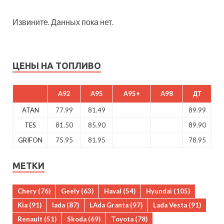
Извините. Данных пока нет.
ЦЕНЫ НА ТОПЛИВО
A92
A95
A95+
A98
ДТ
ATAN
77.99
81.49
89.99
TES
81.50
85.90
89.90
GRIFON
75.95
81.95
78.95
МЕТКИ
Chery
(76)
Geely
(63)
Haval
(54)
Hyundai
(105)
Kia
(91)
lada
(87)
LAda Granta
(97)
Lada Vesta
(91)
Renault
(51)
Skoda
(69)
Toyota
(78)