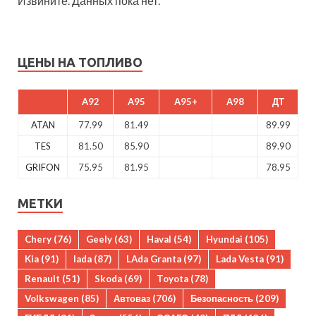
Извините. Данных пока нет.
ЦЕНЫ НА ТОПЛИВО
A92
A95
A95+
A98
ДТ
ATAN
77.99
81.49
89.99
TES
81.50
85.90
89.90
GRIFON
75.95
81.95
78.95
МЕТКИ
Chery
(76)
Geely
(63)
Haval
(54)
Hyundai
(105)
Kia
(91)
lada
(87)
LAda Granta
(97)
Lada Vesta
(91)
Renault
(51)
Skoda
(69)
Toyota
(78)
Volkswagen
(85)
Автоваз
(706)
Безопасность
(209)