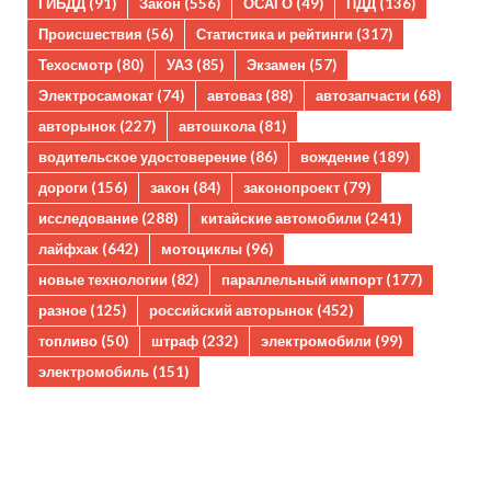
ГИБДД
(91)
Закон
(556)
ОСАГО
(49)
ПДД
(136)
Происшествия
(56)
Статистика и рейтинги
(317)
Техосмотр
(80)
УАЗ
(85)
Экзамен
(57)
Электросамокат
(74)
автоваз
(88)
автозапчасти
(68)
авторынок
(227)
автошкола
(81)
водительское удостоверение
(86)
вождение
(189)
дороги
(156)
закон
(84)
законопроект
(79)
исследование
(288)
китайские автомобили
(241)
лайфхак
(642)
мотоциклы
(96)
новые технологии
(82)
параллельный импорт
(177)
разное
(125)
российский авторынок
(452)
топливо
(50)
штраф
(232)
электромобили
(99)
электромобиль
(151)