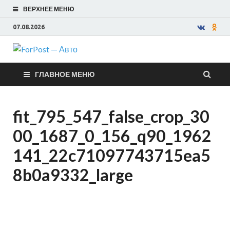
ВЕРХНЕЕ МЕНЮ
07.08.2026
ForPost —
ГЛАВНОЕ МЕНЮ
Авто
fit_795_547_false_crop_30
00_1687_0_156_q90_1962
141_22c71097743715ea5
8b0a9332_large