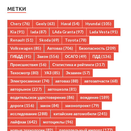
МЕТКИ
Chery
(76)
Geely
(63)
Haval
(54)
Hyundai
(105)
Kia
(91)
lada
(87)
LAda Granta
(97)
Lada Vesta
(91)
Renault
(51)
Skoda
(69)
Toyota
(78)
Volkswagen
(85)
Автоваз
(706)
Безопасность
(209)
ГИБДД
(91)
Закон
(556)
ОСАГО
(49)
ПДД
(136)
Происшествия
(56)
Статистика и рейтинги
(317)
Техосмотр
(80)
УАЗ
(85)
Экзамен
(57)
Электросамокат
(74)
автоваз
(88)
автозапчасти
(68)
авторынок
(227)
автошкола
(81)
водительское удостоверение
(86)
вождение
(189)
дороги
(156)
закон
(84)
законопроект
(79)
исследование
(288)
китайские автомобили
(241)
лайфхак
(642)
мотоциклы
(96)
новые технологии
(82)
параллельный импорт
(177)