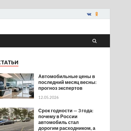
СТАТЬИ
Автомобильные цены в
последний месяц весны:
прогноз экспертов
12.05.2026
Срок годности — 3 года:
почему в России
автомобиль стал
дорогим расходником, а