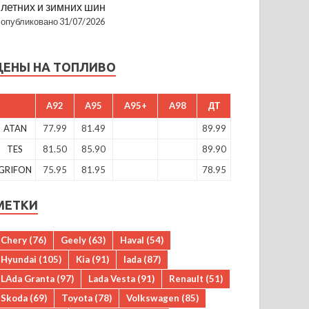
летних и зимних шин
опубликовано 31/07/2026
ЦЕНЫ НА ТОПЛИВО
A92
A95
A95+
A98
ДТ
ATAN
77.99
81.49
89.99
TES
81.50
85.90
89.90
GRIFON
75.95
81.95
78.95
МЕТКИ
Chery
(76)
Geely
(63)
Haval
(54)
Hyundai
(105)
Kia
(91)
lada
(87)
LAda Granta
(97)
Lada Vesta
(91)
Renault
(51)
Skoda
(69)
Toyota
(78)
Volkswagen
(85)