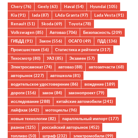
Chery
(76)
Geely
(63)
Haval
(54)
Hyundai
(105)
Kia
(91)
lada
(87)
LAda Granta
(97)
Lada Vesta
(91)
Renault
(51)
Skoda
(69)
Toyota
(78)
Volkswagen
(85)
Автоваз
(706)
Безопасность
(209)
ГИБДД
(91)
Закон
(556)
ОСАГО
(49)
ПДД
(136)
Происшествия
(56)
Статистика и рейтинги
(317)
Техосмотр
(80)
УАЗ
(85)
Экзамен
(57)
Электросамокат
(74)
автоваз
(88)
автозапчасти
(68)
авторынок
(227)
автошкола
(81)
водительское удостоверение
(86)
вождение
(189)
дороги
(156)
закон
(84)
законопроект
(79)
исследование
(288)
китайские автомобили
(241)
лайфхак
(642)
мотоциклы
(96)
новые технологии
(82)
параллельный импорт
(177)
разное
(125)
российский авторынок
(452)
топливо
(50)
штраф
(232)
электромобили
(99)