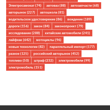
Электросамокат
(74)
автоваз
(88)
автозапчасти
(68)
авторынок
(227)
автошкола
(81)
водительское удостоверение
(86)
вождение
(189)
дороги
(156)
закон
(84)
законопроект
(79)
исследование
(288)
китайские автомобили
(241)
лайфхак
(642)
мотоциклы
(96)
новые технологии
(82)
параллельный импорт
(177)
разное
(125)
российский авторынок
(452)
топливо
(50)
штраф
(232)
электромобили
(99)
электромобиль
(151)