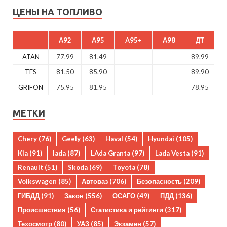
ЦЕНЫ НА ТОПЛИВО
A92
A95
A95+
A98
ДТ
ATAN
77.99
81.49
89.99
TES
81.50
85.90
89.90
GRIFON
75.95
81.95
78.95
МЕТКИ
Chery
(76)
Geely
(63)
Haval
(54)
Hyundai
(105)
Kia
(91)
lada
(87)
LAda Granta
(97)
Lada Vesta
(91)
Renault
(51)
Skoda
(69)
Toyota
(78)
Volkswagen
(85)
Автоваз
(706)
Безопасность
(209)
ГИБДД
(91)
Закон
(556)
ОСАГО
(49)
ПДД
(136)
Происшествия
(56)
Статистика и рейтинги
(317)
Техосмотр
(80)
УАЗ
(85)
Экзамен
(57)