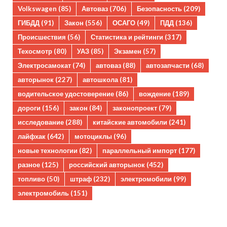
Volkswagen
(85)
Автоваз
(706)
Безопасность
(209)
ГИБДД
(91)
Закон
(556)
ОСАГО
(49)
ПДД
(136)
Происшествия
(56)
Статистика и рейтинги
(317)
Техосмотр
(80)
УАЗ
(85)
Экзамен
(57)
Электросамокат
(74)
автоваз
(88)
автозапчасти
(68)
авторынок
(227)
автошкола
(81)
водительское удостоверение
(86)
вождение
(189)
дороги
(156)
закон
(84)
законопроект
(79)
исследование
(288)
китайские автомобили
(241)
лайфхак
(642)
мотоциклы
(96)
новые технологии
(82)
параллельный импорт
(177)
разное
(125)
российский авторынок
(452)
топливо
(50)
штраф
(232)
электромобили
(99)
электромобиль
(151)