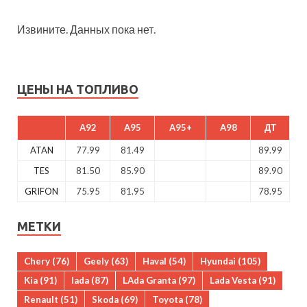
Извините. Данных пока нет.
ЦЕНЫ НА ТОПЛИВО
A92
A95
A95+
A98
ДТ
ATAN
77.99
81.49
89.99
TES
81.50
85.90
89.90
GRIFON
75.95
81.95
78.95
МЕТКИ
Chery
(76)
Geely
(63)
Haval
(54)
Hyundai
(105)
Kia
(91)
lada
(87)
LAda Granta
(97)
Lada Vesta
(91)
Renault
(51)
Skoda
(69)
Toyota
(78)