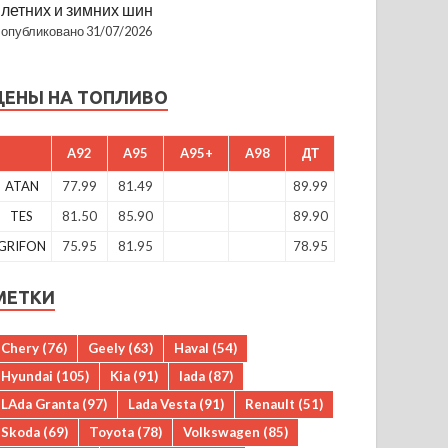
летних и зимних шин
опубликовано 31/07/2026
ЦЕНЫ НА ТОПЛИВО
A92
A95
A95+
A98
ДТ
ATAN
77.99
81.49
89.99
TES
81.50
85.90
89.90
GRIFON
75.95
81.95
78.95
МЕТКИ
Chery
(76)
Geely
(63)
Haval
(54)
Hyundai
(105)
Kia
(91)
lada
(87)
LAda Granta
(97)
Lada Vesta
(91)
Renault
(51)
Skoda
(69)
Toyota
(78)
Volkswagen
(85)