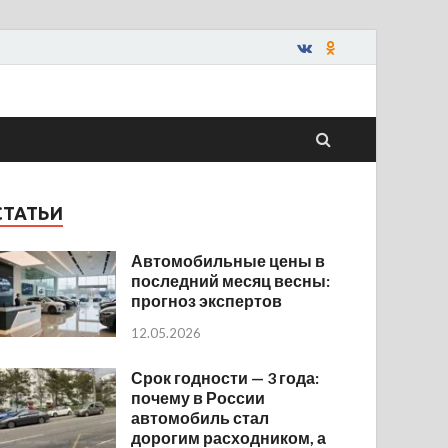
СТАТЬИ
Автомобильные цены в
последний месяц весны:
прогноз экспертов
12.05.2026
Срок годности — 3 года:
почему в России
автомобиль стал
дорогим расходником, а