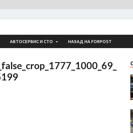
 Авто
АВТОСЕРВИС И СТО
НАЗАД НА FORPOST
_false_crop_1777_1000_69_
5199