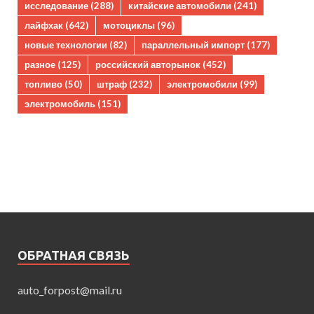
исследование
(288)
китайские автомобили
(241)
лайфхак
(642)
мотоциклы
(96)
новые технологии
(82)
параллельный импорт
(177)
разное
(125)
российский авторынок
(452)
топливо
(50)
штраф
(232)
электромобили
(99)
электромобиль
(151)
ОБРАТНАЯ СВЯЗЬ
auto_forpost@mail.ru