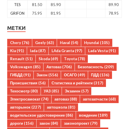
TES
81.50
85.90
89.90
GRIFON
75.95
81.95
78.95
МЕТКИ
Chery
(76)
Geely
(63)
Haval
(54)
Hyundai
(105)
Kia
(91)
lada
(87)
LAda Granta
(97)
Lada Vesta
(91)
Renault
(51)
Skoda
(69)
Toyota
(78)
Volkswagen
(85)
Автоваз
(706)
Безопасность
(209)
ГИБДД
(91)
Закон
(556)
ОСАГО
(49)
ПДД
(136)
Происшествия
(56)
Статистика и рейтинги
(317)
Техосмотр
(80)
УАЗ
(85)
Экзамен
(57)
Электросамокат
(74)
автоваз
(88)
автозапчасти
(68)
авторынок
(227)
автошкола
(81)
водительское удостоверение
(86)
вождение
(189)
дороги
(156)
закон
(84)
законопроект
(79)