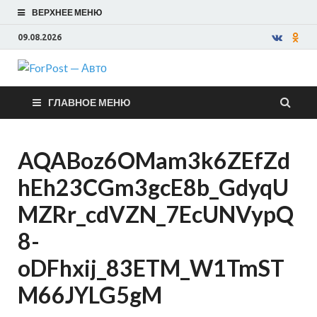
ВЕРХНЕЕ МЕНЮ
09.08.2026
ForPost —
ГЛАВНОЕ МЕНЮ
Авто
AQABoz6OMam3k6ZEfZd
hEh23CGm3gcE8b_GdyqU
MZRr_cdVZN_7EcUNVypQ
8-
oDFhxij_83ETM_W1TmST
M66JYLG5gM