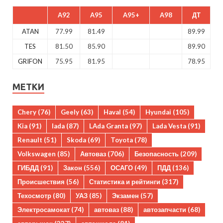
A92
A95
A95+
A98
ДТ
ATAN
77.99
81.49
89.99
TES
81.50
85.90
89.90
GRIFON
75.95
81.95
78.95
МЕТКИ
Chery
(76)
Geely
(63)
Haval
(54)
Hyundai
(105)
Kia
(91)
lada
(87)
LAda Granta
(97)
Lada Vesta
(91)
Renault
(51)
Skoda
(69)
Toyota
(78)
Volkswagen
(85)
Автоваз
(706)
Безопасность
(209)
ГИБДД
(91)
Закон
(556)
ОСАГО
(49)
ПДД
(136)
Происшествия
(56)
Статистика и рейтинги
(317)
Техосмотр
(80)
УАЗ
(85)
Экзамен
(57)
Электросамокат
(74)
автоваз
(88)
автозапчасти
(68)