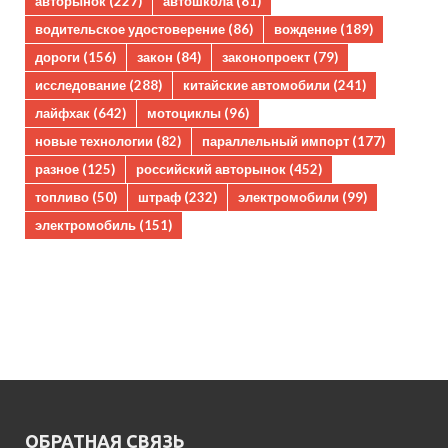
авторынок
(227)
автошкола
(81)
водительское удостоверение
(86)
вождение
(189)
дороги
(156)
закон
(84)
законопроект
(79)
исследование
(288)
китайские автомобили
(241)
лайфхак
(642)
мотоциклы
(96)
новые технологии
(82)
параллельный импорт
(177)
разное
(125)
российский авторынок
(452)
топливо
(50)
штраф
(232)
электромобили
(99)
электромобиль
(151)
ОБРАТНАЯ СВЯЗЬ