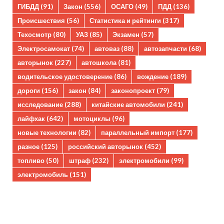
ГИБДД
(91)
Закон
(556)
ОСАГО
(49)
ПДД
(136)
Происшествия
(56)
Статистика и рейтинги
(317)
Техосмотр
(80)
УАЗ
(85)
Экзамен
(57)
Электросамокат
(74)
автоваз
(88)
автозапчасти
(68)
авторынок
(227)
автошкола
(81)
водительское удостоверение
(86)
вождение
(189)
дороги
(156)
закон
(84)
законопроект
(79)
исследование
(288)
китайские автомобили
(241)
лайфхак
(642)
мотоциклы
(96)
новые технологии
(82)
параллельный импорт
(177)
разное
(125)
российский авторынок
(452)
топливо
(50)
штраф
(232)
электромобили
(99)
электромобиль
(151)