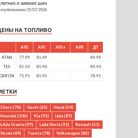
летних и зимних шин
опубликовано 31/07/2026
ЦЕНЫ НА ТОПЛИВО
A92
A95
A95+
A98
ДТ
ATAN
77.99
81.49
89.99
TES
81.50
85.90
89.90
GRIFON
75.95
81.95
78.95
МЕТКИ
Chery
(76)
Geely
(63)
Haval
(54)
Hyundai
(105)
Kia
(91)
lada
(87)
LAda Granta
(97)
Lada Vesta
(91)
Renault
(51)
Skoda
(69)
Toyota
(78)
Volkswagen
(85)