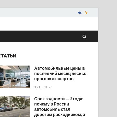
СТАТЬИ
Автомобильные цены в
последний месяц весны:
прогноз экспертов
12.05.2026
Срок годности — 3 года:
почему в России
автомобиль стал
дорогим расходником, а