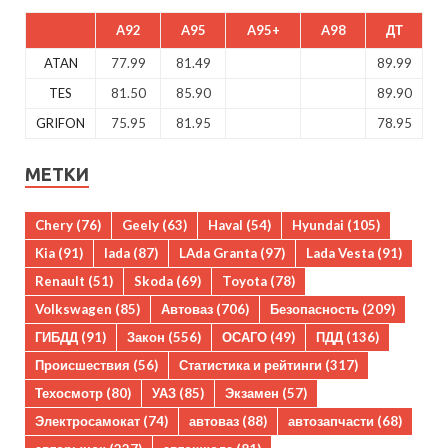
A92
A95
A95+
A98
ДТ
ATAN
77.99
81.49
89.99
TES
81.50
85.90
89.90
GRIFON
75.95
81.95
78.95
МЕТКИ
Chery
(76)
Geely
(63)
Haval
(54)
Hyundai
(105)
Kia
(91)
lada
(87)
LAda Granta
(97)
Lada Vesta
(91)
Renault
(51)
Skoda
(69)
Toyota
(78)
Volkswagen
(85)
Автоваз
(706)
Безопасность
(209)
ГИБДД
(91)
Закон
(556)
ОСАГО
(49)
ПДД
(136)
Происшествия
(56)
Статистика и рейтинги
(317)
Техосмотр
(80)
УАЗ
(85)
Экзамен
(57)
Электросамокат
(74)
автоваз
(88)
автозапчасти
(68)