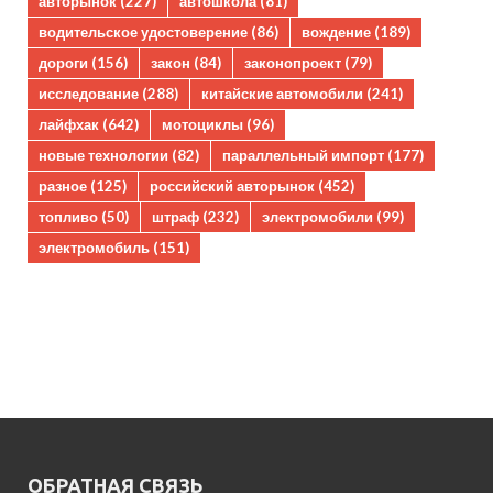
авторынок
(227)
автошкола
(81)
водительское удостоверение
(86)
вождение
(189)
дороги
(156)
закон
(84)
законопроект
(79)
исследование
(288)
китайские автомобили
(241)
лайфхак
(642)
мотоциклы
(96)
новые технологии
(82)
параллельный импорт
(177)
разное
(125)
российский авторынок
(452)
топливо
(50)
штраф
(232)
электромобили
(99)
электромобиль
(151)
ОБРАТНАЯ СВЯЗЬ