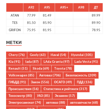
A92
A95
A95+
A98
ДТ
ATAN
77.99
81.49
89.99
TES
81.50
85.90
89.90
GRIFON
75.95
81.95
78.95
МЕТКИ
Chery
(76)
Geely
(63)
Haval
(54)
Hyundai
(105)
Kia
(91)
lada
(87)
LAda Granta
(97)
Lada Vesta
(91)
Renault
(51)
Skoda
(69)
Toyota
(78)
Volkswagen
(85)
Автоваз
(706)
Безопасность
(209)
ГИБДД
(91)
Закон
(556)
ОСАГО
(49)
ПДД
(136)
Происшествия
(56)
Статистика и рейтинги
(317)
Техосмотр
(80)
УАЗ
(85)
Экзамен
(57)
Электросамокат
(74)
автоваз
(88)
автозапчасти
(68)