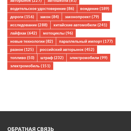
авторынок
(227)
автошкола
(81)
водительское удостоверение
(86)
вождение
(189)
дороги
(156)
закон
(84)
законопроект
(79)
исследование
(288)
китайские автомобили
(241)
лайфхак
(642)
мотоциклы
(96)
новые технологии
(82)
параллельный импорт
(177)
разное
(125)
российский авторынок
(452)
топливо
(50)
штраф
(232)
электромобили
(99)
электромобиль
(151)
ОБРАТНАЯ СВЯЗЬ