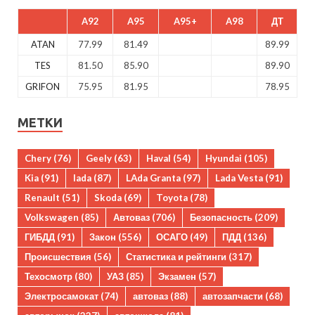
A92
A95
A95+
A98
ДТ
ATAN
77.99
81.49
89.99
TES
81.50
85.90
89.90
GRIFON
75.95
81.95
78.95
МЕТКИ
Chery
(76)
Geely
(63)
Haval
(54)
Hyundai
(105)
Kia
(91)
lada
(87)
LAda Granta
(97)
Lada Vesta
(91)
Renault
(51)
Skoda
(69)
Toyota
(78)
Volkswagen
(85)
Автоваз
(706)
Безопасность
(209)
ГИБДД
(91)
Закон
(556)
ОСАГО
(49)
ПДД
(136)
Происшествия
(56)
Статистика и рейтинги
(317)
Техосмотр
(80)
УАЗ
(85)
Экзамен
(57)
Электросамокат
(74)
автоваз
(88)
автозапчасти
(68)