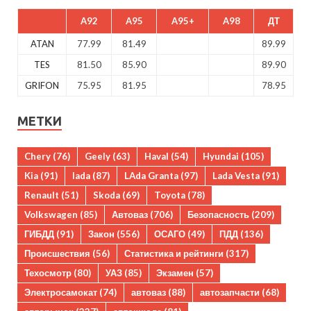
A92
A95
A95+
A98
ДТ
ATAN
77.99
81.49
89.99
TES
81.50
85.90
89.90
GRIFON
75.95
81.95
78.95
МЕТКИ
Chery
(76)
Geely
(63)
Haval
(54)
Hyundai
(105)
Kia
(91)
lada
(87)
LAda Granta
(97)
Lada Vesta
(91)
Renault
(51)
Skoda
(69)
Toyota
(78)
Volkswagen
(85)
Автоваз
(706)
Безопасность
(209)
ГИБДД
(91)
Закон
(556)
ОСАГО
(49)
ПДД
(136)
Происшествия
(56)
Статистика и рейтинги
(317)
Техосмотр
(80)
УАЗ
(85)
Экзамен
(57)
Электросамокат
(74)
автоваз
(88)
автозапчасти
(68)