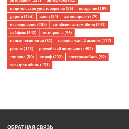
авторынок
(227)
автошкола
(81)
водительское удостоверение
(86)
вождение
(189)
дороги
(156)
закон
(84)
законопроект
(79)
исследование
(288)
китайские автомобили
(241)
лайфхак
(642)
мотоциклы
(96)
новые технологии
(82)
параллельный импорт
(177)
разное
(125)
российский авторынок
(452)
топливо
(50)
штраф
(232)
электромобили
(99)
электромобиль
(151)
ОБРАТНАЯ СВЯЗЬ