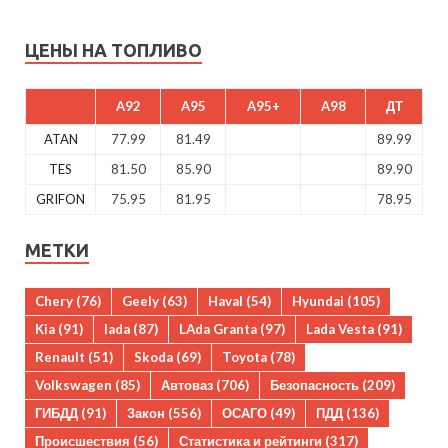
ЦЕНЫ НА ТОПЛИВО
A92
A95
A95+
A98
ДТ
ATAN
77.99
81.49
89.99
TES
81.50
85.90
89.90
GRIFON
75.95
81.95
78.95
МЕТКИ
Chery
(76)
Geely
(63)
Haval
(54)
Hyundai
(105)
Kia
(91)
lada
(87)
LAda Granta
(97)
Lada Vesta
(91)
Renault
(51)
Skoda
(69)
Toyota
(78)
Volkswagen
(85)
Автоваз
(706)
Безопасность
(209)
ГИБДД
(91)
Закон
(556)
ОСАГО
(49)
ПДД
(136)
Происшествия
(56)
Статистика и рейтинги
(317)