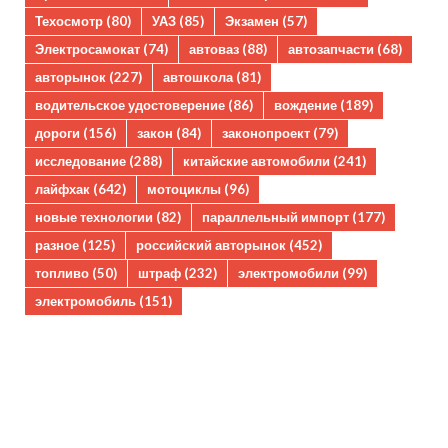
Техосмотр
(80)
УАЗ
(85)
Экзамен
(57)
Электросамокат
(74)
автоваз
(88)
автозапчасти
(68)
авторынок
(227)
автошкола
(81)
водительское удостоверение
(86)
вождение
(189)
дороги
(156)
закон
(84)
законопроект
(79)
исследование
(288)
китайские автомобили
(241)
лайфхак
(642)
мотоциклы
(96)
новые технологии
(82)
параллельный импорт
(177)
разное
(125)
российский авторынок
(452)
топливо
(50)
штраф
(232)
электромобили
(99)
электромобиль
(151)