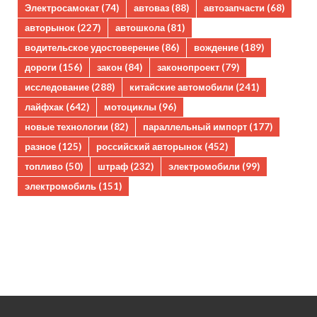
Электросамокат
(74)
автоваз
(88)
автозапчасти
(68)
авторынок
(227)
автошкола
(81)
водительское удостоверение
(86)
вождение
(189)
дороги
(156)
закон
(84)
законопроект
(79)
исследование
(288)
китайские автомобили
(241)
лайфхак
(642)
мотоциклы
(96)
новые технологии
(82)
параллельный импорт
(177)
разное
(125)
российский авторынок
(452)
топливо
(50)
штраф
(232)
электромобили
(99)
электромобиль
(151)