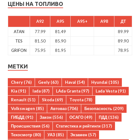
ЦЕНЫ НА ТОПЛИВО
A92
A95
A95+
A98
ДТ
ATAN
77.99
81.49
89.99
TES
81.50
85.90
89.90
GRIFON
75.95
81.95
78.95
МЕТКИ
Chery
(76)
Geely
(63)
Haval
(54)
Hyundai
(105)
Kia
(91)
lada
(87)
LAda Granta
(97)
Lada Vesta
(91)
Renault
(51)
Skoda
(69)
Toyota
(78)
Volkswagen
(85)
Автоваз
(706)
Безопасность
(209)
ГИБДД
(91)
Закон
(556)
ОСАГО
(49)
ПДД
(136)
Происшествия
(56)
Статистика и рейтинги
(317)
Техосмотр
(80)
УАЗ
(85)
Экзамен
(57)