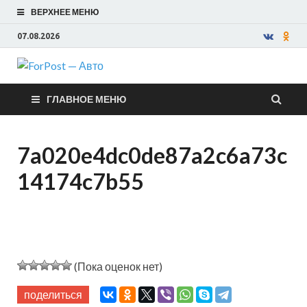
ВЕРХНЕЕ МЕНЮ
07.08.2026
ForPost —
ГЛАВНОЕ МЕНЮ
Авто
7a020e4dc0de87a2c6a73c
14174c7b55
(Пока оценок нет)
поделиться