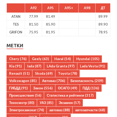
A92
A95
A95+
A98
ДТ
ATAN
77.99
81.49
89.99
TES
81.50
85.90
89.90
GRIFON
75.95
81.95
78.95
МЕТКИ
Chery
(76)
Geely
(63)
Haval
(54)
Hyundai
(105)
Kia
(91)
lada
(87)
LAda Granta
(97)
Lada Vesta
(91)
Renault
(51)
Skoda
(69)
Toyota
(78)
Volkswagen
(85)
Автоваз
(706)
Безопасность
(209)
ГИБДД
(91)
Закон
(556)
ОСАГО
(49)
ПДД
(136)
Происшествия
(56)
Статистика и рейтинги
(317)
Техосмотр
(80)
УАЗ
(85)
Экзамен
(57)
Электросамокат
(74)
автоваз
(88)
автозапчасти
(68)