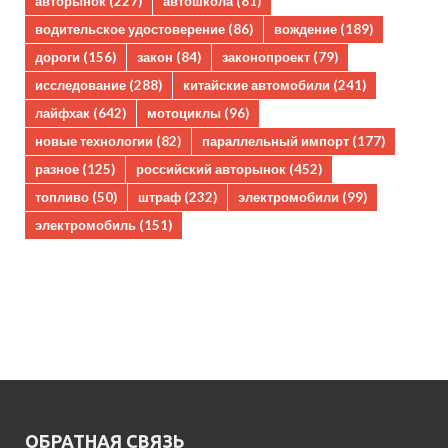
авторынок
(227)
автошкола
(81)
водительское удостоверение
(86)
вождение
(189)
дороги
(156)
закон
(84)
законопроект
(79)
исследование
(288)
китайские автомобили
(241)
лайфхак
(642)
мотоциклы
(96)
новые технологии
(82)
параллельный импорт
(177)
разное
(125)
российский авторынок
(452)
топливо
(50)
штраф
(232)
электромобили
(99)
электромобиль
(151)
ОБРАТНАЯ СВЯЗЬ