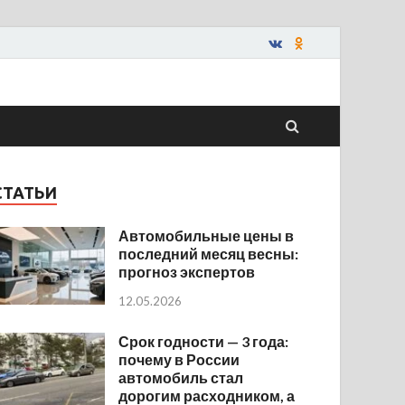
СТАТЬИ
Автомобильные цены в
последний месяц весны:
прогноз экспертов
12.05.2026
Срок годности — 3 года:
почему в России
автомобиль стал
дорогим расходником, а