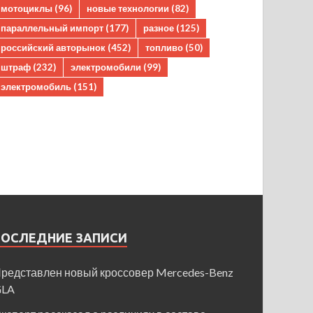
мотоциклы
(96)
новые технологии
(82)
параллельный импорт
(177)
разное
(125)
российский авторынок
(452)
топливо
(50)
штраф
(232)
электромобили
(99)
электромобиль
(151)
ПОСЛЕДНИЕ ЗАПИСИ
редставлен новый кроссовер Mercedes-Benz
GLA