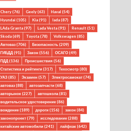
Chery
(76)
Geely
(63)
Haval
(54)
Hyundai
(105)
Kia
(91)
lada
(87)
LAda Granta
(97)
Lada Vesta
(91)
Renault
(51)
Skoda
(69)
Toyota
(78)
Volkswagen
(85)
Автоваз
(706)
Безопасность
(209)
ГИБДД
(91)
Закон
(556)
ОСАГО
(49)
ПДД
(136)
Происшествия
(56)
Статистика и рейтинги
(317)
Техосмотр
(80)
УАЗ
(85)
Экзамен
(57)
Электросамокат
(74)
автоваз
(88)
автозапчасти
(68)
авторынок
(227)
автошкола
(81)
водительское удостоверение
(86)
вождение
(189)
дороги
(156)
закон
(84)
законопроект
(79)
исследование
(288)
китайские автомобили
(241)
лайфхак
(642)