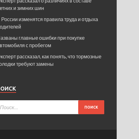
ксперт рассказал о различиях в составе
етних и зимних шин
 России изменятся правила труда и отдыха
одителей
азваны главные ошибки при покупке
втомобиля с пробегом
ксперт рассказал, как понять, что тормозные
олодки требуют замены
ПОИСК