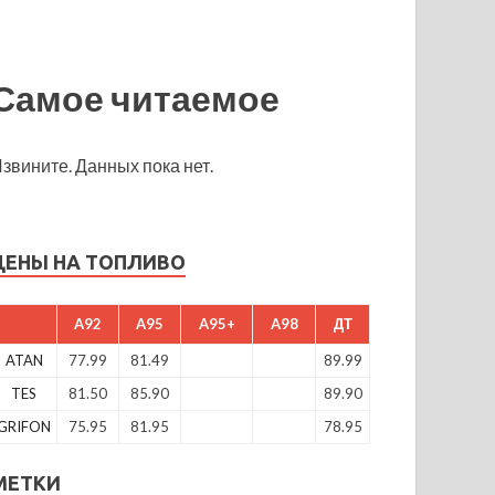
Самое читаемое
звините. Данных пока нет.
ЦЕНЫ НА ТОПЛИВО
A92
A95
A95+
A98
ДТ
ATAN
77.99
81.49
89.99
TES
81.50
85.90
89.90
GRIFON
75.95
81.95
78.95
МЕТКИ