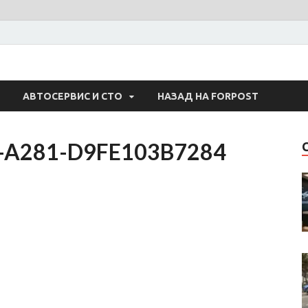
 Авто
АВТОСЕРВИС И СТО
НАЗАД НА FORPOST
-A281-D9FE103B7284