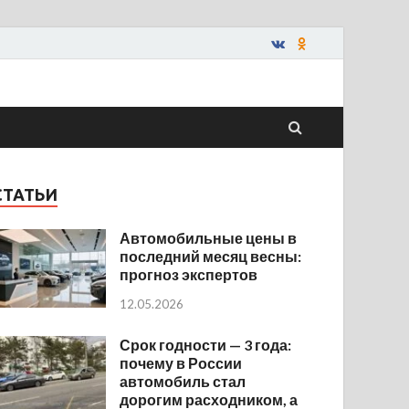
СТАТЬИ
Автомобильные цены в
последний месяц весны:
прогноз экспертов
12.05.2026
Срок годности — 3 года:
почему в России
автомобиль стал
дорогим расходником, а