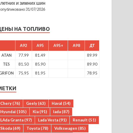
летних и зимних шин
опубликовано 31/07/2026
ЦЕНЫ НА ТОПЛИВО
A92
A95
A95+
A98
ДТ
ATAN
77.99
81.49
89.99
TES
81.50
85.90
89.90
GRIFON
75.95
81.95
78.95
МЕТКИ
Chery
(76)
Geely
(63)
Haval
(54)
Hyundai
(105)
Kia
(91)
lada
(87)
LAda Granta
(97)
Lada Vesta
(91)
Renault
(51)
Skoda
(69)
Toyota
(78)
Volkswagen
(85)