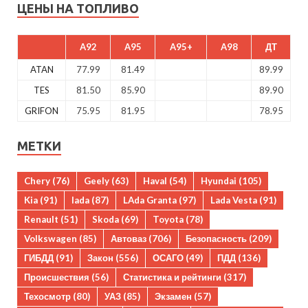
ЦЕНЫ НА ТОПЛИВО
A92
A95
A95+
A98
ДТ
ATAN
77.99
81.49
89.99
TES
81.50
85.90
89.90
GRIFON
75.95
81.95
78.95
МЕТКИ
Chery
(76)
Geely
(63)
Haval
(54)
Hyundai
(105)
Kia
(91)
lada
(87)
LAda Granta
(97)
Lada Vesta
(91)
Renault
(51)
Skoda
(69)
Toyota
(78)
Volkswagen
(85)
Автоваз
(706)
Безопасность
(209)
ГИБДД
(91)
Закон
(556)
ОСАГО
(49)
ПДД
(136)
Происшествия
(56)
Статистика и рейтинги
(317)
Техосмотр
(80)
УАЗ
(85)
Экзамен
(57)