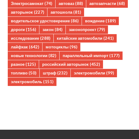
Электросамокат
(74)
автоваз
(88)
автозапчасти
(68)
авторынок
(227)
автошкола
(81)
водительское удостоверение
(86)
вождение
(189)
дороги
(156)
закон
(84)
законопроект
(79)
исследование
(288)
китайские автомобили
(241)
лайфхак
(642)
мотоциклы
(96)
новые технологии
(82)
параллельный импорт
(177)
разное
(125)
российский авторынок
(452)
топливо
(50)
штраф
(232)
электромобили
(99)
электромобиль
(151)