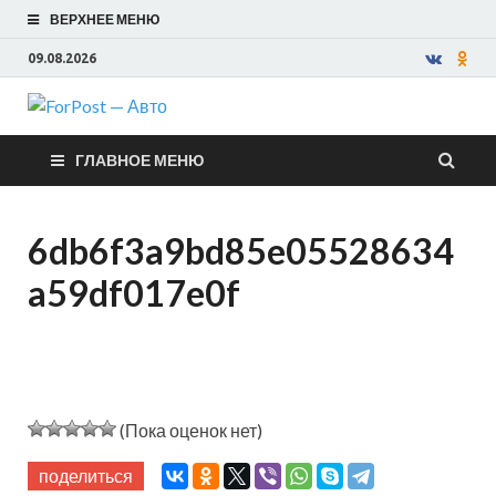
ВЕРХНЕЕ МЕНЮ
09.08.2026
ForPost —
ГЛАВНОЕ МЕНЮ
Авто
6db6f3a9bd85e05528634
a59df017e0f
(Пока оценок нет)
поделиться