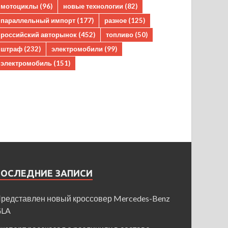
мотоциклы
(96)
новые технологии
(82)
параллельный импорт
(177)
разное
(125)
российский авторынок
(452)
топливо
(50)
штраф
(232)
электромобили
(99)
электромобиль
(151)
ПОСЛЕДНИЕ ЗАПИСИ
редставлен новый кроссовер Mercedes-Benz
GLA