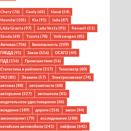
Chery
(76)
Geely
(63)
Haval
(54)
Hyundai
(105)
Kia
(91)
lada
(87)
LAda Granta
(97)
Lada Vesta
(91)
Renault
(51)
Skoda
(69)
Toyota
(78)
Volkswagen
(85)
Автоваз
(706)
Безопасность
(209)
ГИБДД
(91)
Закон
(556)
ОСАГО
(49)
ПДД
(136)
Происшествия
(56)
Статистика и рейтинги
(317)
Техосмотр
(80)
УАЗ
(85)
Экзамен
(57)
Электросамокат
(74)
автоваз
(88)
автозапчасти
(68)
авторынок
(227)
автошкола
(81)
водительское удостоверение
(86)
вождение
(189)
дороги
(156)
закон
(84)
законопроект
(79)
исследование
(288)
китайские автомобили
(241)
лайфхак
(642)