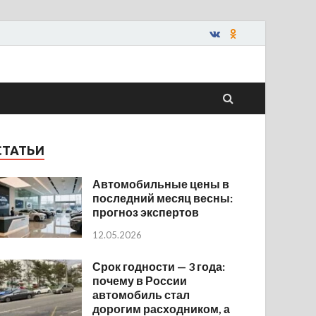
СТАТЬИ
Автомобильные цены в
последний месяц весны:
прогноз экспертов
12.05.2026
Срок годности — 3 года:
почему в России
автомобиль стал
дорогим расходником, а