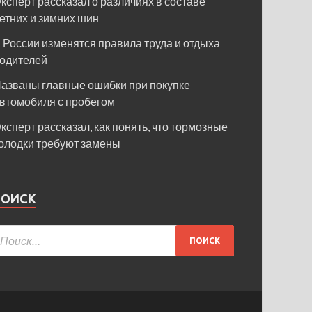
ксперт рассказал о различиях в составе
етних и зимних шин
 России изменятся правила труда и отдыха
одителей
азваны главные ошибки при покупке
втомобиля с пробегом
ксперт рассказал, как понять, что тормозные
олодки требуют замены
ПОИСК