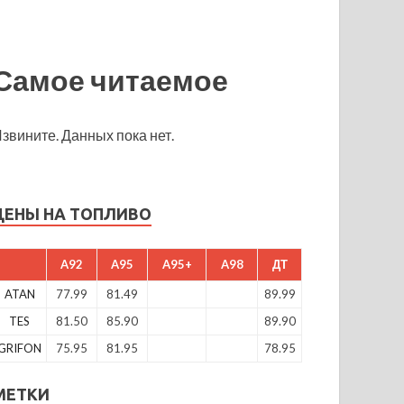
Самое читаемое
звините. Данных пока нет.
ЦЕНЫ НА ТОПЛИВО
A92
A95
A95+
A98
ДТ
ATAN
77.99
81.49
89.99
TES
81.50
85.90
89.90
GRIFON
75.95
81.95
78.95
МЕТКИ