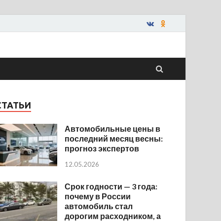
СТАТЬИ
Автомобильные цены в
последний месяц весны:
прогноз экспертов
12.05.2026
Срок годности — 3 года:
почему в России
автомобиль стал
дорогим расходником, а