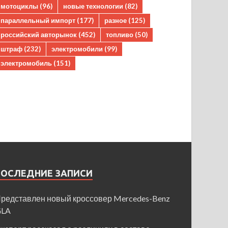
мотоциклы
(96)
новые технологии
(82)
параллельный импорт
(177)
разное
(125)
российский авторынок
(452)
топливо
(50)
штраф
(232)
электромобили
(99)
электромобиль
(151)
ПОСЛЕДНИЕ ЗАПИСИ
редставлен новый кроссовер Mercedes-Benz
GLA