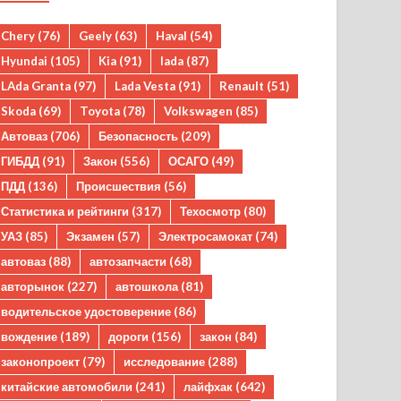
Chery
(76)
Geely
(63)
Haval
(54)
Hyundai
(105)
Kia
(91)
lada
(87)
LAda Granta
(97)
Lada Vesta
(91)
Renault
(51)
Skoda
(69)
Toyota
(78)
Volkswagen
(85)
Автоваз
(706)
Безопасность
(209)
ГИБДД
(91)
Закон
(556)
ОСАГО
(49)
ПДД
(136)
Происшествия
(56)
Статистика и рейтинги
(317)
Техосмотр
(80)
УАЗ
(85)
Экзамен
(57)
Электросамокат
(74)
автоваз
(88)
автозапчасти
(68)
авторынок
(227)
автошкола
(81)
водительское удостоверение
(86)
вождение
(189)
дороги
(156)
закон
(84)
законопроект
(79)
исследование
(288)
китайские автомобили
(241)
лайфхак
(642)