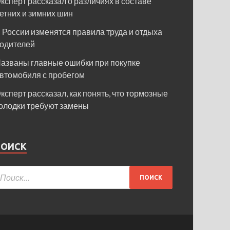
ксперт рассказал о различиях в составе
етних и зимних шин
 России изменятся правила труда и отдыха
одителей
азваны главные ошибки при покупке
втомобиля с пробегом
ксперт рассказал, как понять, что тормозные
олодки требуют замены
ПОИСК