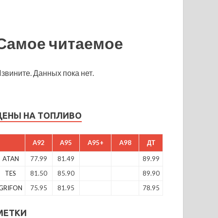
Самое читаемое
звините. Данных пока нет.
ЦЕНЫ НА ТОПЛИВО
A92
A95
A95+
A98
ДТ
ATAN
77.99
81.49
89.99
TES
81.50
85.90
89.90
GRIFON
75.95
81.95
78.95
МЕТКИ