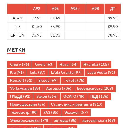
A92
A95
A95+
A98
ДТ
ATAN
77.99
81.49
89.99
TES
81.50
85.90
89.90
GRIFON
75.95
81.95
78.95
МЕТКИ
Chery
(76)
Geely
(63)
Haval
(54)
Hyundai
(105)
Kia
(91)
lada
(87)
LAda Granta
(97)
Lada Vesta
(91)
Renault
(51)
Skoda
(69)
Toyota
(78)
Volkswagen
(85)
Автоваз
(706)
Безопасность
(209)
ГИБДД
(91)
Закон
(556)
ОСАГО
(49)
ПДД
(136)
Происшествия
(56)
Статистика и рейтинги
(317)
Техосмотр
(80)
УАЗ
(85)
Экзамен
(57)
Электросамокат
(74)
автоваз
(88)
автозапчасти
(68)