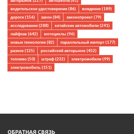
авторынок
(227)
автошкола
(81)
водительское удостоверение
(86)
вождение
(189)
дороги
(156)
закон
(84)
законопроект
(79)
исследование
(288)
китайские автомобили
(241)
лайфхак
(642)
мотоциклы
(96)
новые технологии
(82)
параллельный импорт
(177)
разное
(125)
российский авторынок
(452)
топливо
(50)
штраф
(232)
электромобили
(99)
электромобиль
(151)
ОБРАТНАЯ СВЯЗЬ