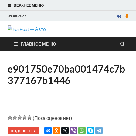
ВЕРХНЕЕ МЕНЮ
09.08.2026
ForPost —
ГЛАВНОЕ МЕНЮ
Авто
e901750e70ba001474c7b
377167b1446
(Пока оценок нет)
поделиться