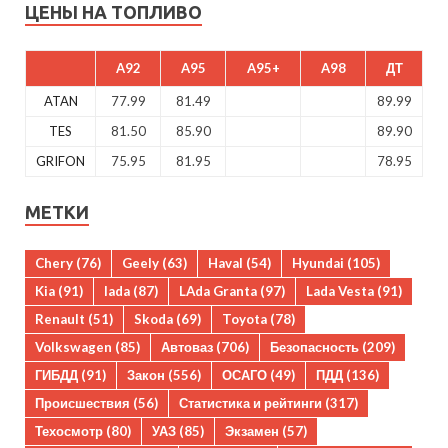
ЦЕНЫ НА ТОПЛИВО
A92
A95
A95+
A98
ДТ
ATAN
77.99
81.49
89.99
TES
81.50
85.90
89.90
GRIFON
75.95
81.95
78.95
МЕТКИ
Chery
(76)
Geely
(63)
Haval
(54)
Hyundai
(105)
Kia
(91)
lada
(87)
LAda Granta
(97)
Lada Vesta
(91)
Renault
(51)
Skoda
(69)
Toyota
(78)
Volkswagen
(85)
Автоваз
(706)
Безопасность
(209)
ГИБДД
(91)
Закон
(556)
ОСАГО
(49)
ПДД
(136)
Происшествия
(56)
Статистика и рейтинги
(317)
Техосмотр
(80)
УАЗ
(85)
Экзамен
(57)