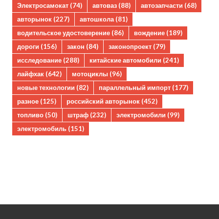
Электросамокат
(74)
автоваз
(88)
автозапчасти
(68)
авторынок
(227)
автошкола
(81)
водительское удостоверение
(86)
вождение
(189)
дороги
(156)
закон
(84)
законопроект
(79)
исследование
(288)
китайские автомобили
(241)
лайфхак
(642)
мотоциклы
(96)
новые технологии
(82)
параллельный импорт
(177)
разное
(125)
российский авторынок
(452)
топливо
(50)
штраф
(232)
электромобили
(99)
электромобиль
(151)