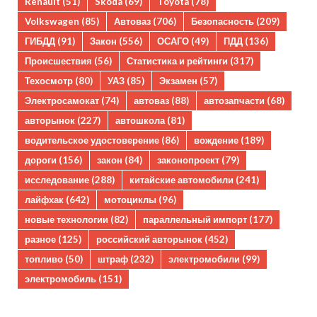
Renault
(51)
Skoda
(69)
Toyota
(78)
Volkswagen
(85)
Автоваз
(706)
Безопасность
(209)
ГИБДД
(91)
Закон
(556)
ОСАГО
(49)
ПДД
(136)
Происшествия
(56)
Статистика и рейтинги
(317)
Техосмотр
(80)
УАЗ
(85)
Экзамен
(57)
Электросамокат
(74)
автоваз
(88)
автозапчасти
(68)
авторынок
(227)
автошкола
(81)
водительское удостоверение
(86)
вождение
(189)
дороги
(156)
закон
(84)
законопроект
(79)
исследование
(288)
китайские автомобили
(241)
лайфхак
(642)
мотоциклы
(96)
новые технологии
(82)
параллельный импорт
(177)
разное
(125)
российский авторынок
(452)
топливо
(50)
штраф
(232)
электромобили
(99)
электромобиль
(151)