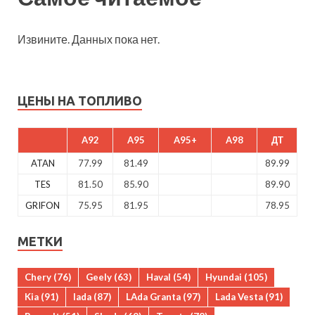
Извините. Данных пока нет.
ЦЕНЫ НА ТОПЛИВО
A92
A95
A95+
A98
ДТ
ATAN
77.99
81.49
89.99
TES
81.50
85.90
89.90
GRIFON
75.95
81.95
78.95
МЕТКИ
Chery
(76)
Geely
(63)
Haval
(54)
Hyundai
(105)
Kia
(91)
lada
(87)
LAda Granta
(97)
Lada Vesta
(91)