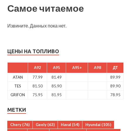
Самое читаемое
Извините. Данных пока нет.
ЦЕНЫ НА ТОПЛИВО
A92
A95
A95+
A98
ДТ
ATAN
77.99
81.49
89.99
TES
81.50
85.90
89.90
GRIFON
75.95
81.95
78.95
МЕТКИ
Chery
(76)
Geely
(63)
Haval
(54)
Hyundai
(105)