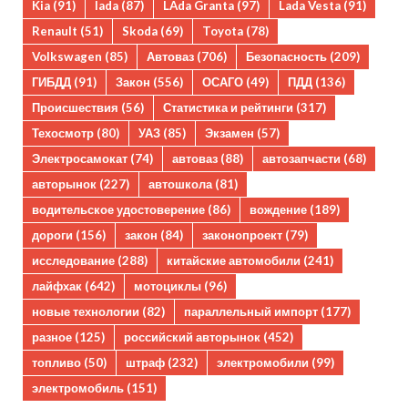
Kia
(91)
lada
(87)
LAda Granta
(97)
Lada Vesta
(91)
Renault
(51)
Skoda
(69)
Toyota
(78)
Volkswagen
(85)
Автоваз
(706)
Безопасность
(209)
ГИБДД
(91)
Закон
(556)
ОСАГО
(49)
ПДД
(136)
Происшествия
(56)
Статистика и рейтинги
(317)
Техосмотр
(80)
УАЗ
(85)
Экзамен
(57)
Электросамокат
(74)
автоваз
(88)
автозапчасти
(68)
авторынок
(227)
автошкола
(81)
водительское удостоверение
(86)
вождение
(189)
дороги
(156)
закон
(84)
законопроект
(79)
исследование
(288)
китайские автомобили
(241)
лайфхак
(642)
мотоциклы
(96)
новые технологии
(82)
параллельный импорт
(177)
разное
(125)
российский авторынок
(452)
топливо
(50)
штраф
(232)
электромобили
(99)
электромобиль
(151)