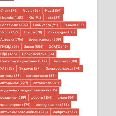
Chery
(76)
Geely
(63)
Haval
(54)
Hyundai
(105)
Kia
(91)
lada
(87)
LAda Granta
(97)
Lada Vesta
(91)
Renault
(51)
Skoda
(69)
Toyota
(78)
Volkswagen
(85)
Автоваз
(706)
Безопасность
(209)
ГИБДД
(91)
Закон
(556)
ОСАГО
(49)
ПДД
(136)
Происшествия
(56)
Статистика и рейтинги
(317)
Техосмотр
(80)
УАЗ
(85)
Экзамен
(57)
Электросамокат
(74)
автоваз
(88)
автозапчасти
(68)
авторынок
(227)
автошкола
(81)
водительское удостоверение
(86)
вождение
(189)
дороги
(156)
закон
(84)
законопроект
(79)
исследование
(288)
китайские автомобили
(241)
лайфхак
(642)