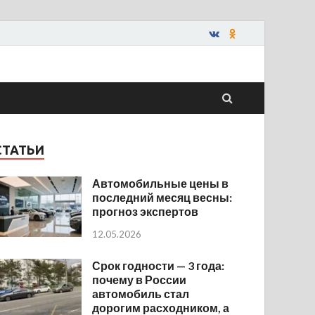
СТАТЬИ
Автомобильные цены в
последний месяц весны:
прогноз экспертов
12.05.2026
Срок годности — 3 года:
почему в России
автомобиль стал
дорогим расходником, а