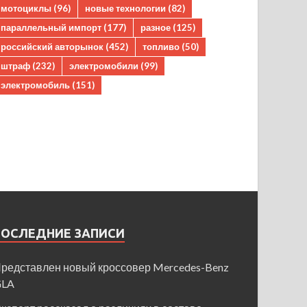
мотоциклы
(96)
новые технологии
(82)
параллельный импорт
(177)
разное
(125)
российский авторынок
(452)
топливо
(50)
штраф
(232)
электромобили
(99)
электромобиль
(151)
ПОСЛЕДНИЕ ЗАПИСИ
редставлен новый кроссовер Mercedes-Benz
GLA