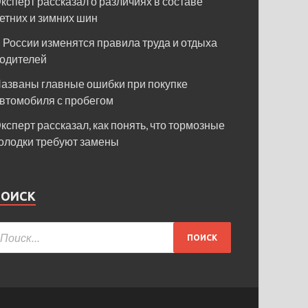
ксперт рассказал о различиях в составе
етних и зимних шин
 России изменятся правила труда и отдыха
одителей
азваны главные ошибки при покупке
втомобиля с пробегом
ксперт рассказал, как понять, что тормозные
олодки требуют замены
ПОИСК