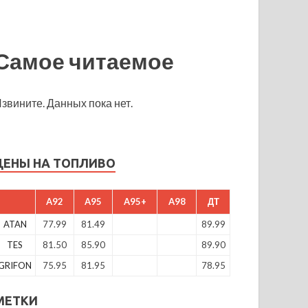
Самое читаемое
звините. Данных пока нет.
ЦЕНЫ НА ТОПЛИВО
A92
A95
A95+
A98
ДТ
ATAN
77.99
81.49
89.99
TES
81.50
85.90
89.90
GRIFON
75.95
81.95
78.95
МЕТКИ