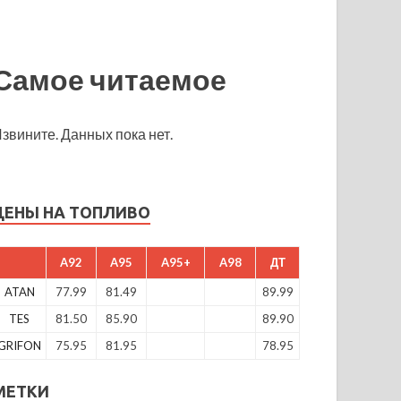
Самое читаемое
звините. Данных пока нет.
ЦЕНЫ НА ТОПЛИВО
A92
A95
A95+
A98
ДТ
ATAN
77.99
81.49
89.99
TES
81.50
85.90
89.90
GRIFON
75.95
81.95
78.95
МЕТКИ