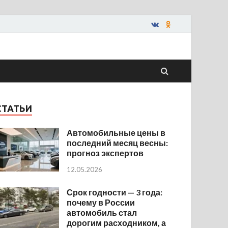
СТАТЬИ
Автомобильные цены в
последний месяц весны:
прогноз экспертов
12.05.2026
Срок годности — 3 года:
почему в России
автомобиль стал
дорогим расходником, а