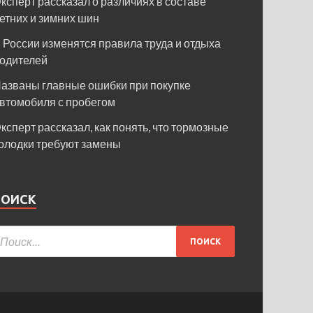
ксперт рассказал о различиях в составе
етних и зимних шин
 России изменятся правила труда и отдыха
одителей
азваны главные ошибки при покупке
втомобиля с пробегом
ксперт рассказал, как понять, что тормозные
олодки требуют замены
ПОИСК