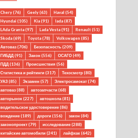
Chery
(76)
Geely
(63)
Haval
(54)
Hyundai
(105)
Kia
(91)
lada
(87)
LAda Granta
(97)
Lada Vesta
(91)
Renault
(51)
Skoda
(69)
Toyota
(78)
Volkswagen
(85)
Автоваз
(706)
Безопасность
(209)
ГИБДД
(91)
Закон
(556)
ОСАГО
(49)
ПДД
(136)
Происшествия
(56)
Статистика и рейтинги
(317)
Техосмотр
(80)
УАЗ
(85)
Экзамен
(57)
Электросамокат
(74)
автоваз
(88)
автозапчасти
(68)
авторынок
(227)
автошкола
(81)
водительское удостоверение
(86)
вождение
(189)
дороги
(156)
закон
(84)
законопроект
(79)
исследование
(288)
китайские автомобили
(241)
лайфхак
(642)