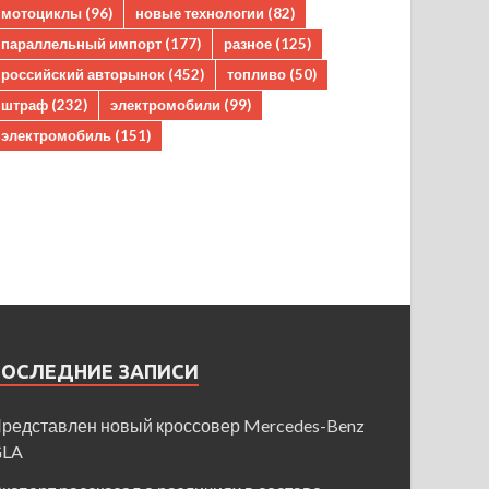
мотоциклы
(96)
новые технологии
(82)
параллельный импорт
(177)
разное
(125)
российский авторынок
(452)
топливо
(50)
штраф
(232)
электромобили
(99)
электромобиль
(151)
ПОСЛЕДНИЕ ЗАПИСИ
редставлен новый кроссовер Mercedes-Benz
GLA