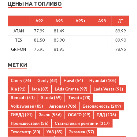
ЦЕНЫ НА ТОПЛИВО
A92
A95
A95+
A98
ДТ
ATAN
77.99
81.49
89.99
TES
81.50
85.90
89.90
GRIFON
75.95
81.95
78.95
МЕТКИ
Chery
(76)
Geely
(63)
Haval
(54)
Hyundai
(105)
Kia
(91)
lada
(87)
LAda Granta
(97)
Lada Vesta
(91)
Renault
(51)
Skoda
(69)
Toyota
(78)
Volkswagen
(85)
Автоваз
(706)
Безопасность
(209)
ГИБДД
(91)
Закон
(556)
ОСАГО
(49)
ПДД
(136)
Происшествия
(56)
Статистика и рейтинги
(317)
Техосмотр
(80)
УАЗ
(85)
Экзамен
(57)