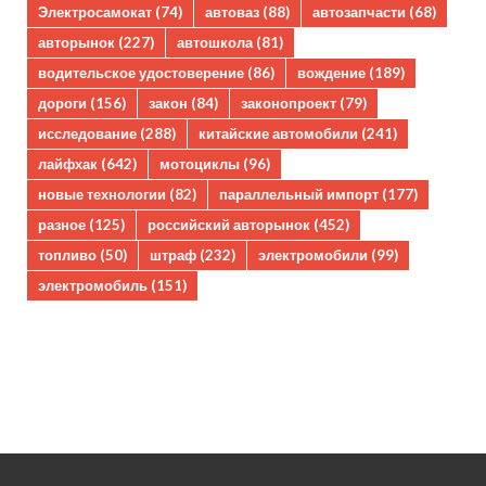
Электросамокат
(74)
автоваз
(88)
автозапчасти
(68)
авторынок
(227)
автошкола
(81)
водительское удостоверение
(86)
вождение
(189)
дороги
(156)
закон
(84)
законопроект
(79)
исследование
(288)
китайские автомобили
(241)
лайфхак
(642)
мотоциклы
(96)
новые технологии
(82)
параллельный импорт
(177)
разное
(125)
российский авторынок
(452)
топливо
(50)
штраф
(232)
электромобили
(99)
электромобиль
(151)