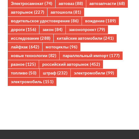
Электросамокат
(74)
автоваз
(88)
автозапчасти
(68)
авторынок
(227)
автошкола
(81)
водительское удостоверение
(86)
вождение
(189)
дороги
(156)
закон
(84)
законопроект
(79)
исследование
(288)
китайские автомобили
(241)
лайфхак
(642)
мотоциклы
(96)
новые технологии
(82)
параллельный импорт
(177)
разное
(125)
российский авторынок
(452)
топливо
(50)
штраф
(232)
электромобили
(99)
электромобиль
(151)