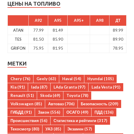
ЦЕНЫ НА ТОПЛИВО
A92
A95
A95+
A98
ДТ
ATAN
77.99
81.49
89.99
TES
81.50
85.90
89.90
GRIFON
75.95
81.95
78.95
МЕТКИ
Chery
(76)
Geely
(63)
Haval
(54)
Hyundai
(105)
Kia
(91)
lada
(87)
LAda Granta
(97)
Lada Vesta
(91)
Renault
(51)
Skoda
(69)
Toyota
(78)
Volkswagen
(85)
Автоваз
(706)
Безопасность
(209)
ГИБДД
(91)
Закон
(556)
ОСАГО
(49)
ПДД
(136)
Происшествия
(56)
Статистика и рейтинги
(317)
Техосмотр
(80)
УАЗ
(85)
Экзамен
(57)