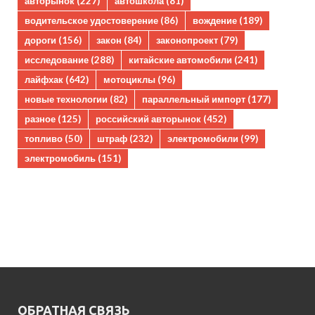
авторынок
(227)
автошкола
(81)
водительское удостоверение
(86)
вождение
(189)
дороги
(156)
закон
(84)
законопроект
(79)
исследование
(288)
китайские автомобили
(241)
лайфхак
(642)
мотоциклы
(96)
новые технологии
(82)
параллельный импорт
(177)
разное
(125)
российский авторынок
(452)
топливо
(50)
штраф
(232)
электромобили
(99)
электромобиль
(151)
ОБРАТНАЯ СВЯЗЬ