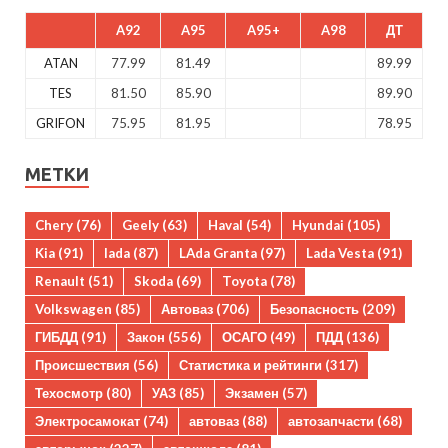
A92
A95
A95+
A98
ДТ
ATAN
77.99
81.49
89.99
TES
81.50
85.90
89.90
GRIFON
75.95
81.95
78.95
МЕТКИ
Chery
(76)
Geely
(63)
Haval
(54)
Hyundai
(105)
Kia
(91)
lada
(87)
LAda Granta
(97)
Lada Vesta
(91)
Renault
(51)
Skoda
(69)
Toyota
(78)
Volkswagen
(85)
Автоваз
(706)
Безопасность
(209)
ГИБДД
(91)
Закон
(556)
ОСАГО
(49)
ПДД
(136)
Происшествия
(56)
Статистика и рейтинги
(317)
Техосмотр
(80)
УАЗ
(85)
Экзамен
(57)
Электросамокат
(74)
автоваз
(88)
автозапчасти
(68)