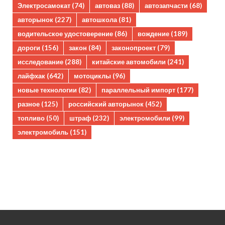
Электросамокат
(74)
автоваз
(88)
автозапчасти
(68)
авторынок
(227)
автошкола
(81)
водительское удостоверение
(86)
вождение
(189)
дороги
(156)
закон
(84)
законопроект
(79)
исследование
(288)
китайские автомобили
(241)
лайфхак
(642)
мотоциклы
(96)
новые технологии
(82)
параллельный импорт
(177)
разное
(125)
российский авторынок
(452)
топливо
(50)
штраф
(232)
электромобили
(99)
электромобиль
(151)