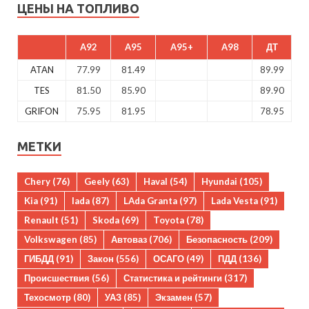
ЦЕНЫ НА ТОПЛИВО
A92
A95
A95+
A98
ДТ
ATAN
77.99
81.49
89.99
TES
81.50
85.90
89.90
GRIFON
75.95
81.95
78.95
МЕТКИ
Chery
(76)
Geely
(63)
Haval
(54)
Hyundai
(105)
Kia
(91)
lada
(87)
LAda Granta
(97)
Lada Vesta
(91)
Renault
(51)
Skoda
(69)
Toyota
(78)
Volkswagen
(85)
Автоваз
(706)
Безопасность
(209)
ГИБДД
(91)
Закон
(556)
ОСАГО
(49)
ПДД
(136)
Происшествия
(56)
Статистика и рейтинги
(317)
Техосмотр
(80)
УАЗ
(85)
Экзамен
(57)