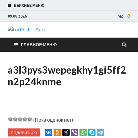
ВЕРХНЕЕ МЕНЮ
09.08.2026
ForPost —
ГЛАВНОЕ МЕНЮ
Авто
a3l3pys3wepegkhy1gi5ff2
n2p24knme
(Пока оценок нет)
поделиться