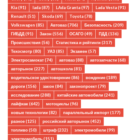
Kia
(91)
lada
(87)
LAda Granta
(97)
Lada Vesta
(91)
Renault
(51)
Skoda
(69)
Toyota
(78)
Volkswagen
(85)
Автоваз
(706)
Безопасность
(209)
ГИБДД
(91)
Закон
(556)
ОСАГО
(49)
ПДД
(136)
Происшествия
(56)
Статистика и рейтинги
(317)
Техосмотр
(80)
УАЗ
(85)
Экзамен
(57)
Электросамокат
(74)
автоваз
(88)
автозапчасти
(68)
авторынок
(227)
автошкола
(81)
водительское удостоверение
(86)
вождение
(189)
дороги
(156)
закон
(84)
законопроект
(79)
исследование
(288)
китайские автомобили
(241)
лайфхак
(642)
мотоциклы
(96)
новые технологии
(82)
параллельный импорт
(177)
разное
(125)
российский авторынок
(452)
топливо
(50)
штраф
(232)
электромобили
(99)
электромобиль
(151)