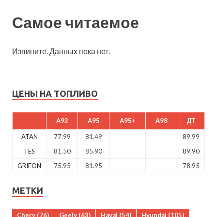
Самое читаемое
Извините. Данных пока нет.
ЦЕНЫ НА ТОПЛИВО
A92
A95
A95+
A98
ДТ
ATAN
77.99
81.49
89.99
TES
81.50
85.90
89.90
GRIFON
75.95
81.95
78.95
МЕТКИ
Chery
(76)
Geely
(63)
Haval
(54)
Hyundai
(105)