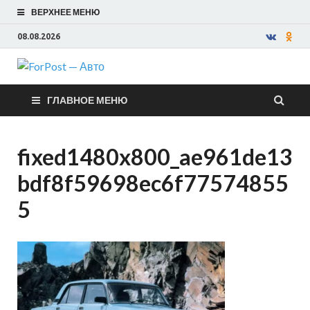
ВЕРХНЕЕ МЕНЮ
08.08.2026
ForPost —
ГЛАВНОЕ МЕНЮ
Авто
fixed1480x800_ae961de13
bdf8f59698ec6f77574855
5