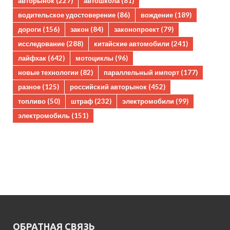
авторынок
(227)
автошкола
(81)
водительское удостоверение
(86)
вождение
(189)
дороги
(156)
закон
(84)
законопроект
(79)
исследование
(288)
китайские автомобили
(241)
лайфхак
(642)
мотоциклы
(96)
новые технологии
(82)
параллельный импорт
(177)
разное
(125)
российский авторынок
(452)
топливо
(50)
штраф
(232)
электромобили
(99)
электромобиль
(151)
ОБРАТНАЯ СВЯЗЬ