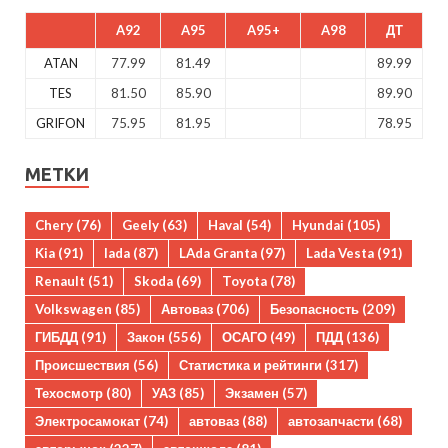
A92
A95
A95+
A98
ДТ
ATAN
77.99
81.49
89.99
TES
81.50
85.90
89.90
GRIFON
75.95
81.95
78.95
МЕТКИ
Chery
(76)
Geely
(63)
Haval
(54)
Hyundai
(105)
Kia
(91)
lada
(87)
LAda Granta
(97)
Lada Vesta
(91)
Renault
(51)
Skoda
(69)
Toyota
(78)
Volkswagen
(85)
Автоваз
(706)
Безопасность
(209)
ГИБДД
(91)
Закон
(556)
ОСАГО
(49)
ПДД
(136)
Происшествия
(56)
Статистика и рейтинги
(317)
Техосмотр
(80)
УАЗ
(85)
Экзамен
(57)
Электросамокат
(74)
автоваз
(88)
автозапчасти
(68)