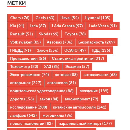
МЕТКИ
Chery
(76)
Geely
(63)
Haval
(54)
Hyundai
(105)
Kia
(91)
lada
(87)
LAda Granta
(97)
Lada Vesta
(91)
Renault
(51)
Skoda
(69)
Toyota
(78)
Volkswagen
(85)
Автоваз
(706)
Безопасность
(209)
ГИБДД
(91)
Закон
(556)
ОСАГО
(49)
ПДД
(136)
Происшествия
(56)
Статистика и рейтинги
(317)
Техосмотр
(80)
УАЗ
(85)
Экзамен
(57)
Электросамокат
(74)
автоваз
(88)
автозапчасти
(68)
авторынок
(227)
автошкола
(81)
водительское удостоверение
(86)
вождение
(189)
дороги
(156)
закон
(84)
законопроект
(79)
исследование
(288)
китайские автомобили
(241)
лайфхак
(642)
мотоциклы
(96)
новые технологии
(82)
параллельный импорт
(177)