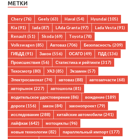
МЕТКИ
Chery
(76)
Geely
(63)
Haval
(54)
Hyundai
(105)
Kia
(91)
lada
(87)
LAda Granta
(97)
Lada Vesta
(91)
Renault
(51)
Skoda
(69)
Toyota
(78)
Volkswagen
(85)
Автоваз
(706)
Безопасность
(209)
ГИБДД
(91)
Закон
(556)
ОСАГО
(49)
ПДД
(136)
Происшествия
(56)
Статистика и рейтинги
(317)
Техосмотр
(80)
УАЗ
(85)
Экзамен
(57)
Электросамокат
(74)
автоваз
(88)
автозапчасти
(68)
авторынок
(227)
автошкола
(81)
водительское удостоверение
(86)
вождение
(189)
дороги
(156)
закон
(84)
законопроект
(79)
исследование
(288)
китайские автомобили
(241)
лайфхак
(642)
мотоциклы
(96)
новые технологии
(82)
параллельный импорт
(177)