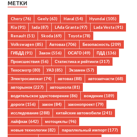
МЕТКИ
Chery
(76)
Geely
(63)
Haval
(54)
Hyundai
(105)
Kia
(91)
lada
(87)
LAda Granta
(97)
Lada Vesta
(91)
Renault
(51)
Skoda
(69)
Toyota
(78)
Volkswagen
(85)
Автоваз
(706)
Безопасность
(209)
ГИБДД
(91)
Закон
(556)
ОСАГО
(49)
ПДД
(136)
Происшествия
(56)
Статистика и рейтинги
(317)
Техосмотр
(80)
УАЗ
(85)
Экзамен
(57)
Электросамокат
(74)
автоваз
(88)
автозапчасти
(68)
авторынок
(227)
автошкола
(81)
водительское удостоверение
(86)
вождение
(189)
дороги
(156)
закон
(84)
законопроект
(79)
исследование
(288)
китайские автомобили
(241)
лайфхак
(642)
мотоциклы
(96)
новые технологии
(82)
параллельный импорт
(177)