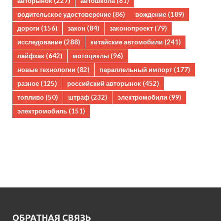
авторынок
(227)
автошкола
(81)
водительское удостоверение
(86)
вождение
(189)
дороги
(156)
закон
(84)
законопроект
(79)
исследование
(288)
китайские автомобили
(241)
лайфхак
(642)
мотоциклы
(96)
новые технологии
(82)
параллельный импорт
(177)
разное
(125)
российский авторынок
(452)
топливо
(50)
штраф
(232)
электромобили
(99)
электромобиль
(151)
ОБРАТНАЯ СВЯЗЬ