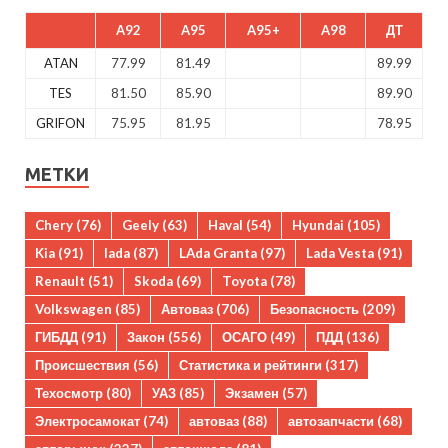
A92
A95
A95+
A98
ДТ
ATAN
77.99
81.49
89.99
TES
81.50
85.90
89.90
GRIFON
75.95
81.95
78.95
МЕТКИ
Chery
(76)
Geely
(63)
Haval
(54)
Hyundai
(105)
Kia
(91)
lada
(87)
LAda Granta
(97)
Lada Vesta
(91)
Renault
(51)
Skoda
(69)
Toyota
(78)
Volkswagen
(85)
Автоваз
(706)
Безопасность
(209)
ГИБДД
(91)
Закон
(556)
ОСАГО
(49)
ПДД
(136)
Происшествия
(56)
Статистика и рейтинги
(317)
Техосмотр
(80)
УАЗ
(85)
Экзамен
(57)
Электросамокат
(74)
автоваз
(88)
автозапчасти
(68)