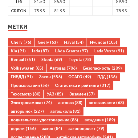
TES
81.50
85.90
89.90
GRIFON
75.95
81.95
78.95
МЕТКИ
Chery
(76)
Geely
(63)
Haval
(54)
Hyundai
(105)
Kia
(91)
lada
(87)
LAda Granta
(97)
Lada Vesta
(91)
Renault
(51)
Skoda
(69)
Toyota
(78)
Volkswagen
(85)
Автоваз
(706)
Безопасность
(209)
ГИБДД
(91)
Закон
(556)
ОСАГО
(49)
ПДД
(136)
Происшествия
(56)
Статистика и рейтинги
(317)
Техосмотр
(80)
УАЗ
(85)
Экзамен
(57)
Электросамокат
(74)
автоваз
(88)
автозапчасти
(68)
авторынок
(227)
автошкола
(81)
водительское удостоверение
(86)
вождение
(189)
дороги
(156)
закон
(84)
законопроект
(79)
исследование
(288)
китайские автомобили
(241)