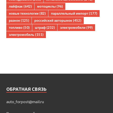
лайфхак
(642)
мотоциклы
(96)
новые технологии
(82)
параллельный импорт
(177)
разное
(125)
российский авторынок
(452)
топливо
(50)
штраф
(232)
электромобили
(99)
электромобиль
(151)
ОБРАТНАЯ СВЯЗЬ
auto_forpost@mail.ru