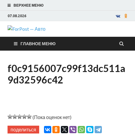
ВЕРХНЕЕ МЕНЮ
07.08.2026
ForPost —
ГЛАВНОЕ МЕНЮ
Авто
f0c9156007c99f13dc511a
9d32596c42
(Пока оценок нет)
поделиться