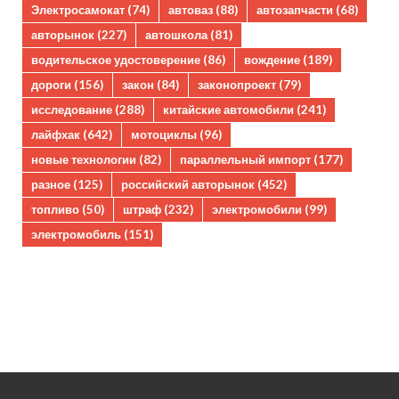
Электросамокат
(74)
автоваз
(88)
автозапчасти
(68)
авторынок
(227)
автошкола
(81)
водительское удостоверение
(86)
вождение
(189)
дороги
(156)
закон
(84)
законопроект
(79)
исследование
(288)
китайские автомобили
(241)
лайфхак
(642)
мотоциклы
(96)
новые технологии
(82)
параллельный импорт
(177)
разное
(125)
российский авторынок
(452)
топливо
(50)
штраф
(232)
электромобили
(99)
электромобиль
(151)