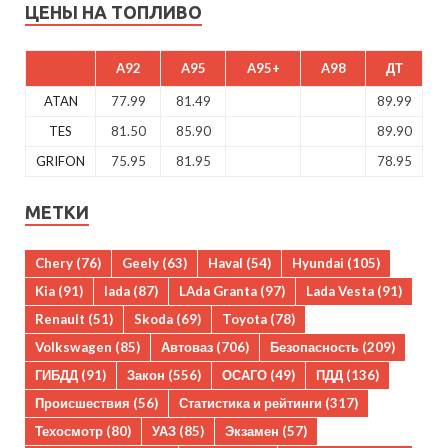
ЦЕНЫ НА ТОПЛИВО
A92
A95
A95+
A98
ДТ
ATAN
77.99
81.49
89.99
TES
81.50
85.90
89.90
GRIFON
75.95
81.95
78.95
МЕТКИ
Chery
(76)
Geely
(63)
Haval
(54)
Hyundai
(105)
Kia
(91)
lada
(87)
LAda Granta
(97)
Lada Vesta
(91)
Renault
(51)
Skoda
(69)
Toyota
(78)
Volkswagen
(85)
Автоваз
(706)
Безопасность
(209)
ГИБДД
(91)
Закон
(556)
ОСАГО
(49)
ПДД
(136)
Происшествия
(56)
Статистика и рейтинги
(317)
Техосмотр
(80)
УАЗ
(85)
Экзамен
(57)