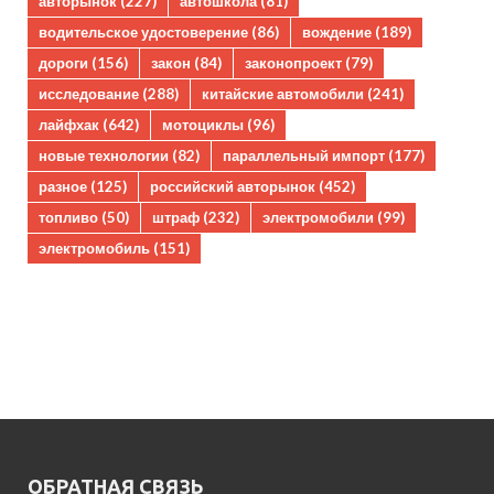
авторынок
(227)
автошкола
(81)
водительское удостоверение
(86)
вождение
(189)
дороги
(156)
закон
(84)
законопроект
(79)
исследование
(288)
китайские автомобили
(241)
лайфхак
(642)
мотоциклы
(96)
новые технологии
(82)
параллельный импорт
(177)
разное
(125)
российский авторынок
(452)
топливо
(50)
штраф
(232)
электромобили
(99)
электромобиль
(151)
ОБРАТНАЯ СВЯЗЬ