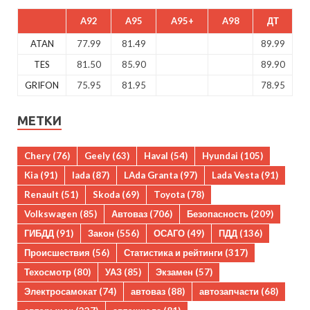
A92
A95
A95+
A98
ДТ
ATAN
77.99
81.49
89.99
TES
81.50
85.90
89.90
GRIFON
75.95
81.95
78.95
МЕТКИ
Chery
(76)
Geely
(63)
Haval
(54)
Hyundai
(105)
Kia
(91)
lada
(87)
LAda Granta
(97)
Lada Vesta
(91)
Renault
(51)
Skoda
(69)
Toyota
(78)
Volkswagen
(85)
Автоваз
(706)
Безопасность
(209)
ГИБДД
(91)
Закон
(556)
ОСАГО
(49)
ПДД
(136)
Происшествия
(56)
Статистика и рейтинги
(317)
Техосмотр
(80)
УАЗ
(85)
Экзамен
(57)
Электросамокат
(74)
автоваз
(88)
автозапчасти
(68)