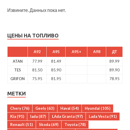
Извините. Данных пока нет.
ЦЕНЫ НА ТОПЛИВО
A92
A95
A95+
A98
ДТ
ATAN
77.99
81.49
89.99
TES
81.50
85.90
89.90
GRIFON
75.95
81.95
78.95
МЕТКИ
Chery
(76)
Geely
(63)
Haval
(54)
Hyundai
(105)
Kia
(91)
lada
(87)
LAda Granta
(97)
Lada Vesta
(91)
Renault
(51)
Skoda
(69)
Toyota
(78)