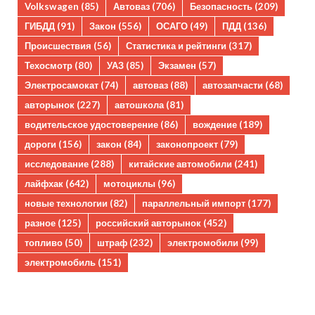
Volkswagen
(85)
Автоваз
(706)
Безопасность
(209)
ГИБДД
(91)
Закон
(556)
ОСАГО
(49)
ПДД
(136)
Происшествия
(56)
Статистика и рейтинги
(317)
Техосмотр
(80)
УАЗ
(85)
Экзамен
(57)
Электросамокат
(74)
автоваз
(88)
автозапчасти
(68)
авторынок
(227)
автошкола
(81)
водительское удостоверение
(86)
вождение
(189)
дороги
(156)
закон
(84)
законопроект
(79)
исследование
(288)
китайские автомобили
(241)
лайфхак
(642)
мотоциклы
(96)
новые технологии
(82)
параллельный импорт
(177)
разное
(125)
российский авторынок
(452)
топливо
(50)
штраф
(232)
электромобили
(99)
электромобиль
(151)