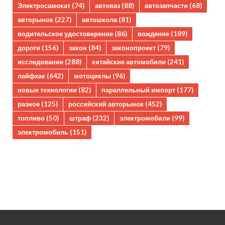
Электросамокат
(74)
автоваз
(88)
автозапчасти
(68)
авторынок
(227)
автошкола
(81)
водительское удостоверение
(86)
вождение
(189)
дороги
(156)
закон
(84)
законопроект
(79)
исследование
(288)
китайские автомобили
(241)
лайфхак
(642)
мотоциклы
(96)
новые технологии
(82)
параллельный импорт
(177)
разное
(125)
российский авторынок
(452)
топливо
(50)
штраф
(232)
электромобили
(99)
электромобиль
(151)