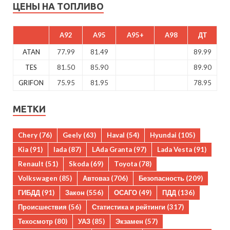
ЦЕНЫ НА ТОПЛИВО
A92
A95
A95+
A98
ДТ
ATAN
77.99
81.49
89.99
TES
81.50
85.90
89.90
GRIFON
75.95
81.95
78.95
МЕТКИ
Chery
(76)
Geely
(63)
Haval
(54)
Hyundai
(105)
Kia
(91)
lada
(87)
LAda Granta
(97)
Lada Vesta
(91)
Renault
(51)
Skoda
(69)
Toyota
(78)
Volkswagen
(85)
Автоваз
(706)
Безопасность
(209)
ГИБДД
(91)
Закон
(556)
ОСАГО
(49)
ПДД
(136)
Происшествия
(56)
Статистика и рейтинги
(317)
Техосмотр
(80)
УАЗ
(85)
Экзамен
(57)