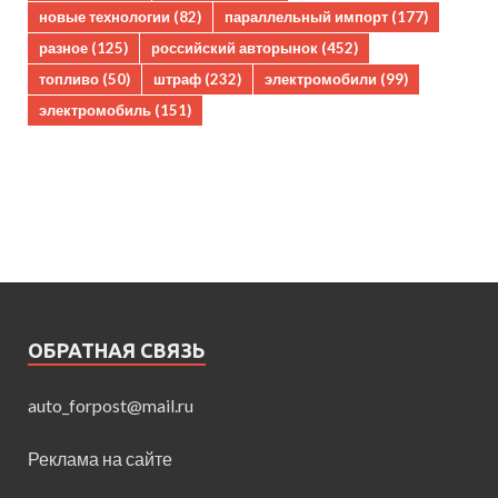
новые технологии
(82)
параллельный импорт
(177)
разное
(125)
российский авторынок
(452)
топливо
(50)
штраф
(232)
электромобили
(99)
электромобиль
(151)
ОБРАТНАЯ СВЯЗЬ
auto_forpost@mail.ru
Реклама на сайте