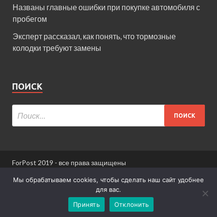
Названы главные ошибки при покупке автомобиля с
пробегом
Эксперт рассказал, как понять, что тормозные
колодки требуют замены
ПОИСК
ForPost 2019 - все права защищены
При использовании материалов сайта ссылка
Мы обрабатываем cookies, чтобы сделать наш сайт удобнее
обязательна.
для вас.
Принять
Отклонить
Информация для пользователей сайта