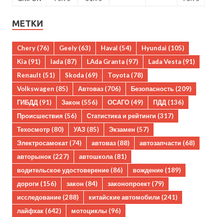
МЕТКИ
Chery
(76)
Geely
(63)
Haval
(54)
Hyundai
(105)
Kia
(91)
lada
(87)
LAda Granta
(97)
Lada Vesta
(91)
Renault
(51)
Skoda
(69)
Toyota
(78)
Volkswagen
(85)
Автоваз
(706)
Безопасность
(209)
ГИБДД
(91)
Закон
(556)
ОСАГО
(49)
ПДД
(136)
Происшествия
(56)
Статистика и рейтинги
(317)
Техосмотр
(80)
УАЗ
(85)
Экзамен
(57)
Электросамокат
(74)
автоваз
(88)
автозапчасти
(68)
авторынок
(227)
автошкола
(81)
водительское удостоверение
(86)
вождение
(189)
дороги
(156)
закон
(84)
законопроект
(79)
исследование
(288)
китайские автомобили
(241)
лайфхак
(642)
мотоциклы
(96)