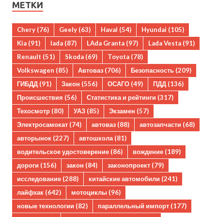
МЕТКИ
Chery
(76)
Geely
(63)
Haval
(54)
Hyundai
(105)
Kia
(91)
lada
(87)
LAda Granta
(97)
Lada Vesta
(91)
Renault
(51)
Skoda
(69)
Toyota
(78)
Volkswagen
(85)
Автоваз
(706)
Безопасность
(209)
ГИБДД
(91)
Закон
(556)
ОСАГО
(49)
ПДД
(136)
Происшествия
(56)
Статистика и рейтинги
(317)
Техосмотр
(80)
УАЗ
(85)
Экзамен
(57)
Электросамокат
(74)
автоваз
(88)
автозапчасти
(68)
авторынок
(227)
автошкола
(81)
водительское удостоверение
(86)
вождение
(189)
дороги
(156)
закон
(84)
законопроект
(79)
исследование
(288)
китайские автомобили
(241)
лайфхак
(642)
мотоциклы
(96)
новые технологии
(82)
параллельный импорт
(177)