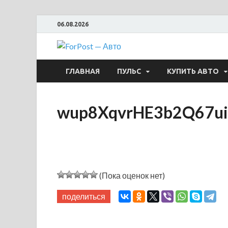
06.08.2026
ForPost —
ГЛАВНАЯ
ПУЛЬС
КУПИТЬ АВТО
wup8XqvrHE3b2Q67u
(Пока оценок нет)
поделиться