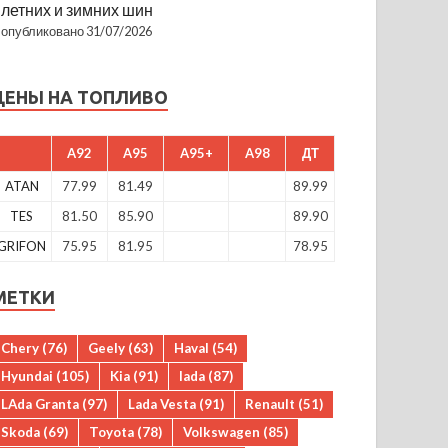
летних и зимних шин
опубликовано 31/07/2026
ЦЕНЫ НА ТОПЛИВО
A92
A95
A95+
A98
ДТ
ATAN
77.99
81.49
89.99
TES
81.50
85.90
89.90
GRIFON
75.95
81.95
78.95
МЕТКИ
Chery
(76)
Geely
(63)
Haval
(54)
Hyundai
(105)
Kia
(91)
lada
(87)
LAda Granta
(97)
Lada Vesta
(91)
Renault
(51)
Skoda
(69)
Toyota
(78)
Volkswagen
(85)