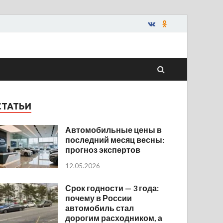
СТАТЬИ
Автомобильные цены в
последний месяц весны:
прогноз экспертов
12.05.2026
Срок годности — 3 года:
почему в России
автомобиль стал
дорогим расходником, а