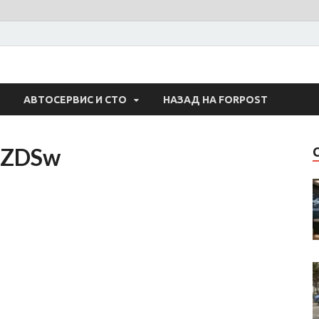
 Авто
АВТОСЕРВИС И СТО
НАЗАД НА FORPOST
iZDSw