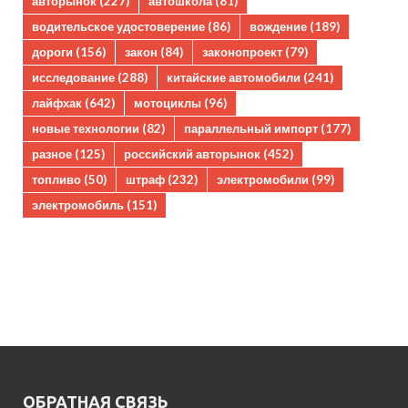
авторынок
(227)
автошкола
(81)
водительское удостоверение
(86)
вождение
(189)
дороги
(156)
закон
(84)
законопроект
(79)
исследование
(288)
китайские автомобили
(241)
лайфхак
(642)
мотоциклы
(96)
новые технологии
(82)
параллельный импорт
(177)
разное
(125)
российский авторынок
(452)
топливо
(50)
штраф
(232)
электромобили
(99)
электромобиль
(151)
ОБРАТНАЯ СВЯЗЬ