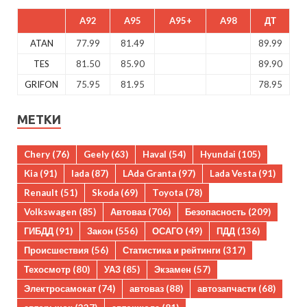
A92
A95
A95+
A98
ДТ
ATAN
77.99
81.49
89.99
TES
81.50
85.90
89.90
GRIFON
75.95
81.95
78.95
МЕТКИ
Chery
(76)
Geely
(63)
Haval
(54)
Hyundai
(105)
Kia
(91)
lada
(87)
LAda Granta
(97)
Lada Vesta
(91)
Renault
(51)
Skoda
(69)
Toyota
(78)
Volkswagen
(85)
Автоваз
(706)
Безопасность
(209)
ГИБДД
(91)
Закон
(556)
ОСАГО
(49)
ПДД
(136)
Происшествия
(56)
Статистика и рейтинги
(317)
Техосмотр
(80)
УАЗ
(85)
Экзамен
(57)
Электросамокат
(74)
автоваз
(88)
автозапчасти
(68)