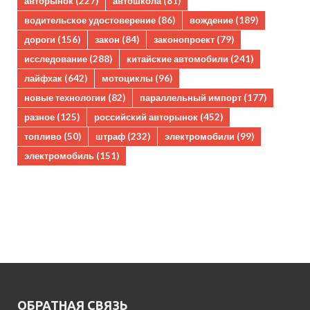
авторынок
(227)
автошкола
(81)
водительское удостоверение
(86)
вождение
(189)
дороги
(156)
закон
(84)
законопроект
(79)
исследование
(288)
китайские автомобили
(241)
лайфхак
(642)
мотоциклы
(96)
новые технологии
(82)
параллельный импорт
(177)
разное
(125)
российский авторынок
(452)
топливо
(50)
штраф
(232)
электромобили
(99)
электромобиль
(151)
ОБРАТНАЯ СВЯЗЬ