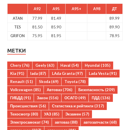
A92
A95
A95+
A98
ДТ
ATAN
77.99
81.49
89.99
TES
81.50
85.90
89.90
GRIFON
75.95
81.95
78.95
МЕТКИ
Chery
(76)
Geely
(63)
Haval
(54)
Hyundai
(105)
Kia
(91)
lada
(87)
LAda Granta
(97)
Lada Vesta
(91)
Renault
(51)
Skoda
(69)
Toyota
(78)
Volkswagen
(85)
Автоваз
(706)
Безопасность
(209)
ГИБДД
(91)
Закон
(556)
ОСАГО
(49)
ПДД
(136)
Происшествия
(56)
Статистика и рейтинги
(317)
Техосмотр
(80)
УАЗ
(85)
Экзамен
(57)
Электросамокат
(74)
автоваз
(88)
автозапчасти
(68)